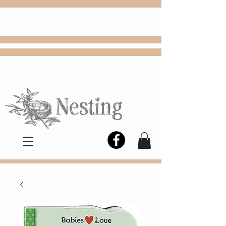
FREE
Choose
Colby, KS, delivery or curbside
pickup