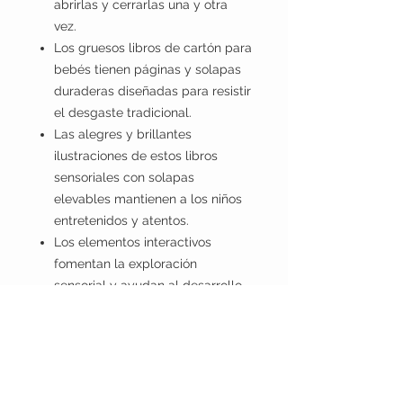
abrirlas y cerrarlas una y otra
vez.
Los gruesos libros de cartón para
bebés tienen páginas y solapas
duraderas diseñadas para resistir
el desgaste tradicional.
Las alegres y brillantes
ilustraciones de estos libros
sensoriales con solapas
elevables mantienen a los niños
entretenidos y atentos.
Los elementos interactivos
fomentan la exploración
sensorial y ayudan al desarrollo
de las habilidades motrices
finas y la coordinación mano-
ojo de los niños en desarrollo.
El primer libro perfecto para tu
pequeño o para cualquier lector