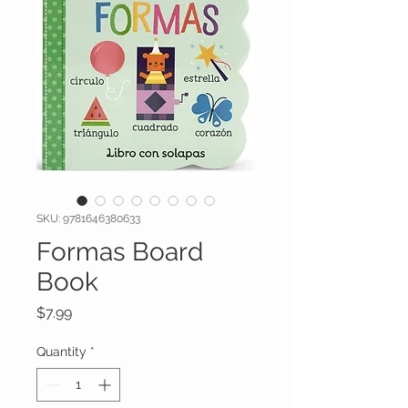
SKU: 9781646380633
Formas Board
Book
Price
$7.99
Quantity
*